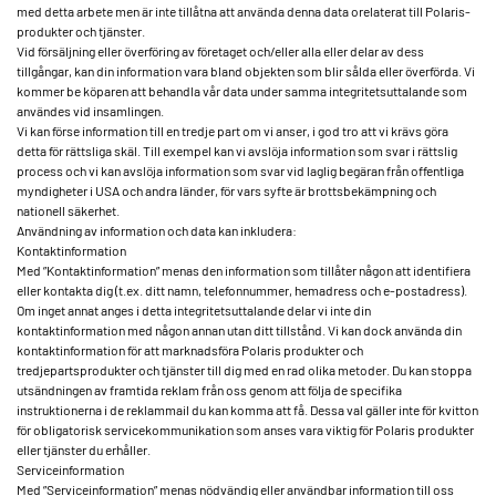
med detta arbete men är inte tillåtna att använda denna data orelaterat till Polaris-
produkter och tjänster.
Vid försäljning eller överföring av företaget och/eller alla eller delar av dess
tillgångar, kan din information vara bland objekten som blir sålda eller överförda. Vi
kommer be köparen att behandla vår data under samma integritetsuttalande som
användes vid insamlingen.
Vi kan förse information till en tredje part om vi anser, i god tro att vi krävs göra
detta för rättsliga skäl. Till exempel kan vi avslöja information som svar i rättslig
process och vi kan avslöja information som svar vid laglig begäran från offentliga
myndigheter i USA och andra länder, för vars syfte är brottsbekämpning och
nationell säkerhet.
Användning av information och data kan inkludera:
Kontaktinformation
Med ”Kontaktinformation” menas den information som tillåter någon att identifiera
eller kontakta dig (t.ex. ditt namn, telefonnummer, hemadress och e-postadress).
Om inget annat anges i detta integritetsuttalande delar vi inte din
kontaktinformation med någon annan utan ditt tillstånd. Vi kan dock använda din
kontaktinformation för att marknadsföra Polaris produkter och
tredjepartsprodukter och tjänster till dig med en rad olika metoder. Du kan stoppa
utsändningen av framtida reklam från oss genom att följa de specifika
instruktionerna i de reklammail du kan komma att få. Dessa val gäller inte för kvitton
för obligatorisk servicekommunikation som anses vara viktig för Polaris produkter
eller tjänster du erhåller.
Serviceinformation
Med ”Serviceinformation” menas nödvändig eller användbar information till oss