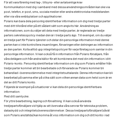
För att vara förenlig med lag-, tillsyns- eller avtalsenliga krav
Kommunikation med dig i samband med dessa användningsområden kan ske via
post, telefon, e-post, sms, sociala medier eller andra elektroniska meddelanden
eller via våra webbplatser och applikationer.
Polaris kan bara dela personlig identifierbar information om dig med tredje parter
med ditt tillstånd eller på ett sådant sätt som angivits här. Användning av
informationen, som du väljer att dela med tredje parter, är reglerade av tredje
parters sekretesspolicy medan den är i tredje parts ägo. Till exempel, om du väljer
en tredje part för Polaris tjänster och delar din personliga information med denne
parten kan vi inte kontrollera insamlingen, förvaringen eller delningen av information
av den parten. Kolla alltid upp integritetspolicyer för varje företag som samlar in din
personliga information. Vi kan också få in information från Polaris försäljare, från
våra delägare och från andra källor för att kombinera det med din information i ditt
Polaris-konto. Personlig identifierbar information om dig som Polaris erhåller från
tredje parter kommer att bli bearbetade och förvarade av Polaris kommer bli
behandlad i överensstämmelse med integritetsuttalande. Denna information kan bli
bearbetad på samma eller på olika sätt som vilken annan data som helst som är en
del av ditt Polaris konto.
Följande är exempel på situationer vi kan dela din personliga identifierbara
information:
Med ditt samtycke.
För yttre bearbetning, lagring och förvaltning. Vi kan också använda
tredjepartsförsäljare vid hjälp av att övervaka våra servrar för tekniska problem,
dataskydd och integritetsöverensstämmelser. Dessa tredjepartsförsäljare (såväl
som Polaris anställda) kan komma åt viss information om dig och ditt konto i rad