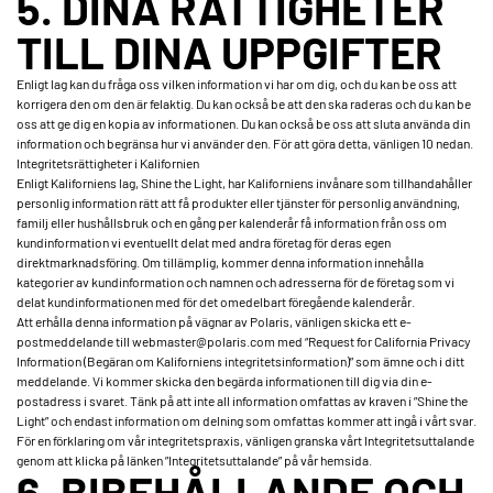
5. DINA RÄTTIGHETER
TILL DINA UPPGIFTER
Enligt lag kan du fråga oss vilken information vi har om dig, och du kan be oss att
korrigera den om den är felaktig. Du kan också be att den ska raderas och du kan be
oss att ge dig en kopia av informationen. Du kan också be oss att sluta använda din
information och begränsa hur vi använder den. För att göra detta, vänligen 10 nedan.
Integritetsrättigheter i Kalifornien
Enligt Kaliforniens lag, Shine the Light, har Kaliforniens invånare som tillhandahåller
personlig information rätt att få produkter eller tjänster för personlig användning,
familj eller hushållsbruk och en gång per kalenderår få information från oss om
kundinformation vi eventuellt delat med andra företag för deras egen
direktmarknadsföring. Om tillämplig, kommer denna information innehålla
kategorier av kundinformation och namnen och adresserna för de företag som vi
delat kundinformationen med för det omedelbart föregående kalenderår.
Att erhålla denna information på vägnar av Polaris, vänligen skicka ett e-
postmeddelande till webmaster@polaris.com med “Request for California Privacy
Information (Begäran om Kaliforniens integritetsinformation)” som ämne och i ditt
meddelande. Vi kommer skicka den begärda informationen till dig via din e-
postadress i svaret. Tänk på att inte all information omfattas av kraven i ”Shine the
Light” och endast information om delning som omfattas kommer att ingå i vårt svar.
För en förklaring om vår integritetspraxis, vänligen granska vårt Integritetsuttalande
genom att klicka på länken ”Integritetsuttalande” på vår hemsida.
6. BIBEHÅLLANDE OCH