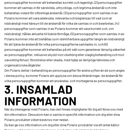
personuppgifter kommer att behandlas korrekt och lagenligt, (2) personuppgifter
kommer att samlas in för särskilda, uttryckliga, och legitima ändamål och inte
behandlas vidare för oförenliga ändamål, (3) personuppgifter som samlas in av
Polaris kommer att vara adekvata, relevanta och begränsas till vad som är
nödvändigt med hänsyn till de ändamål för vilka de samlas in och bearbetas, (4)
personuppgifter som samlas in av Polaris kommer att vara korrekt och, om
nödvändigt, hållas aktuella till bästa förmåga, (5) personuppgifter som samlas in av
Polaris kommer inte att behållas som identifierbara uppgifter längre än nödvändigt
för att tjäna de ändamål för vilka personuppgifterna samlades in, och (6)
personuppgifter kommer att behandlas på ett sätt som garanterar lämplig säkerhet
av personuppgifter, inklusive skydd mot obehörig eller olaglig behandling och mot
oavsiktlig förlust, förstörelse eller skada, med hjälp av lämpliga tekniska och
organisatoriska åtgärder.
Om Polaris deltar i behandling av personuppgifter för andra syften än de som anges
i denna policy, kommer Polaris att upplysa om dessa förändringar, de ändamål för
vilka personuppgifter kommer att användas, och mottagarna av personuppgifter.
3. INSAMLAD
INFORMATION
När du interagerar med Polaris, kan det finnas möjligheter för dig att förse oss med
din information. Dessutom kan vi samla in specifik information om dig eller dina
Polaris produkter vilket beskrivs mer nedan.
Du kan ge oss information om dig eller dina Polaris produkter via ett antal källor: