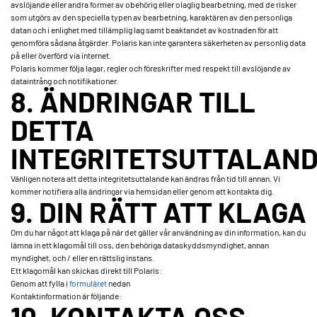
avslöjande eller andra former av obehörig eller olaglig bearbetning, med de risker
som utgörs av den speciella typen av bearbetning, karaktären av den personliga
datan och i enlighet med tillämplig lag samt beaktandet av kostnaden för att
genomföra sådana åtgärder. Polaris kan inte garantera säkerheten av personlig data
på eller överförd via internet.
Polaris kommer följa lagar, regler och föreskrifter med respekt till avslöjande av
dataintrång och notifikationer.
8. ÄNDRINGAR TILL
DETTA
INTEGRITETSUTTALAN
Vänligen notera att detta integritetsuttalande kan ändras från tid till annan. Vi
kommer notifiera alla ändringar via hemsidan eller genom att kontakta dig.
9. DIN RÄTT ATT KLAGA
Om du har något att klaga på när det gäller vår användning av din information, kan du
lämna in ett klagomål till oss, den behöriga dataskyddsmyndighet, annan
myndighet, och / eller en rättslig instans.
Ett klagomål kan skickas direkt till Polaris:
Genom att fylla i
formuläret
nedan
Kontaktinformation är följande:
10. KONTAKTA OSS