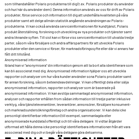
som tillhandahåller Polaris produkterna till dig (t.ex. Polaris produkter du använder
och hur/när du använder dem). Denna information används av oss för drift av Polaris
produkter, förse service och information till dig att underhålla kvaliteten på våra
produkter samt att delge allmän statistik angående användningen av Polaris-
produkterna. Vi kan också använda serviceinformationen för kundtjänst, Polaris
produkt återställning, forskning och utveckling av nya produkter och tjänster samt
andra liknande syften. Till sist kan vi förse viss serviceinformation till utvalda tredje
parter, såsom våra försäljare och andra affärspartners för att utveckla Polaris
produkter eller den service vi förser, för marknadsföringssyfte eller där vi annars har
fått ditt tillstånd.
Anonymiserad information
Ibland kan vi ”anonymisera” din information genom att ta bort alla identifierare som
kan bli associerat med dig. Anonymiserad information hjälper oss att utveckla
rapporter och analyser om hur våra kunder använder sona Polaris produkter samt
för annan forskning, såsom beteendeavdelningar. Vi kan offentligt dela eller sälja
anonymiserad information, rapporter och analyser som är baserade på
anonymiserad information. Vi kan avslöja sammanlagd anonymiserad information,
analyser och rapporter erhållen from sådan information till tredje parter inklusive
verktyg, våra tjänsteleverantörer, leverantörer, annonsörer, försäljare konsument-
och marknadsundersökningsföretag och andra organisationer. Vi kan dela icke
personligt identifierbar information (till exempel, sammanlagda eller
anonymiserade kunddata) offentligt och till våra delägare. Vi vidtar åtgärder
utformad att hålla denna icke personligt identifierbara informationen från att vara
associerad med dig och vi begår våra delägare göra detsamma.