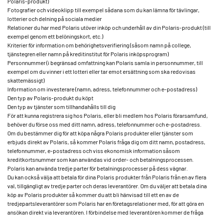
Polaris-produkt)
Fotografier och videoklipp till exempel sådana som du kan lämna för tävlingar,
lotterier och delning på sociala medier
Relationer du har med Polaris utöver inköp och underhåll av din Polaris-produkt (till
exempel genom ett belöningskort, etc.)
Kriterier för information om behörighetsverifiering (såsom namn på college,
tjänstegren eller namn på kreditinstitut för Polaris inköpsprogram)
Personnummer (i begränsad omfattning kan Polaris samla in personnummer, till
exempel om du vinner i ett lotteri eller tar emot ersättning som ska redovisas
skattemässigt)
Information om investerare (namn, adress, telefonnummer och e-postadress)
Den typ av Polaris-produkt du köpt
Den typ av tjänster som tillhandahålls till dig
För att kunna registrera sig hos Polaris, eller bli medlem hos Polaris förarsamfund,
behöver du förse oss med ditt namn, adress, telefonnummer och e-postadress.
Om du bestämmer dig för att köpa några Polaris produkter eller tjänster som
erbjuds direkt av Polaris, så kommer Polaris fråga dig om ditt namn, postadress,
telefonnummer, e-postadress och viss ekonomisk information såsom
kreditkortsnummer som kan användas vid order- och betalningsprocessen.
Polaris kan använda tredje parter för betalningsprocesser på dess vägnar.
Du kan också välja att betala för dina Polaris produkter från Polaris från en av flera
val, tillgängligt av tredje parter och deras leverantörer. Om du väljer att betala dina
köp av Polaris produkter så kommer du att bli hänvisad till ett en av de
tredjepartsleverantörer som Polaris har en företagsrelationer med, för att göra en
ansökan direkt via leverantören. I förbindelse med leverantören kommer de fråga