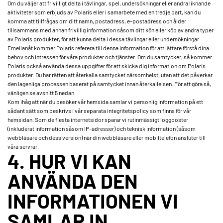
Om du väljer att frivilligt delta i tävlingar, spel, undersökningar eller andra liknande
aktiviteter som erbjuds av Polaris eller i samarbete med en tredje part, kan du
komma att tillfrågas om ditt namn, postadress, e-postadress och ålder
tillsammans med annan frivillig information såsom ditt kön eller köp av andra typer
av Polaris produkter, för att kunna delta i dessa tävlingar eller undersökningar.
Emellanåt kommer Polaris referera till denna information för att lättare förstå dina
behov och intressen för våra produkter och tjänster. Om du samtycker, så kommer
Polaris också använda dessa uppgifter för att skicka dig information om Polaris
produkter. Du har rätten att återkalla samtycket närsomhelst, utan att det påverkar
den lagenliga processen baserat på samtycket innan återkallelsen. För att göra så,
vänligen se avsnitt 5 nedan.
Kom ihåg att när du besöker vår hemsida samlar vi personlig information på ett
sådant sätt som beskrivs i vår separata integritetspolicy som finns för vår
hemsidan. Som de flesta internetsidor sparar vi rutinmässigt loggposter
(inkluderat information såsom IP-adresser) och teknisk information (såsom
webbläsare och dess version) när din webbläsare eller mobiltelefon ansluter till
våra servrar.
4. HUR VI KAN
ANVÄNDA DEN
INFORMATIONEN VI
SAMLAR IN