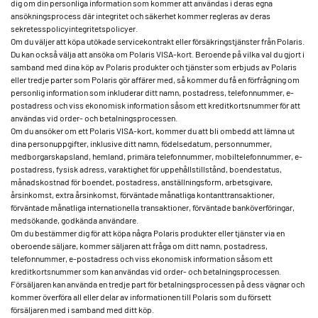
dig om din personliga information som kommer att användas i deras egna
ansökningsprocess där integritet och säkerhet kommer regleras av deras
sekretesspolicyintegritetspolicyer.
Om du väljer att köpa utökade servicekontrakt eller försäkringstjänster från Polaris.
Du kan också välja att ansöka om Polaris VISA-kort. Beroende på vilka val du gjort i
samband med dina köp av Polaris produkter och tjänster som erbjuds av Polaris
eller tredje parter som Polaris gör affärer med, så kommer du få en förfrågning om
personlig information som inkluderar ditt namn, postadress, telefonnummer, e-
postadress och viss ekonomisk information såsom ett kreditkortsnummer för att
användas vid order- och betalningsprocessen.
Om du ansöker om ett Polaris VISA-kort, kommer du att bli ombedd att lämna ut
dina personuppgifter, inklusive ditt namn, födelsedatum, personnummer,
medborgarskapsland, hemland, primära telefonnummer, mobiltelefonnummer, e-
postadress, fysisk adress, varaktighet för uppehållstillstånd, boendestatus,
månadskostnad för boendet, postadress, anställningsform, arbetsgivare,
årsinkomst, extra årsinkomst, förväntade månatliga kontanttransaktioner,
förväntade månatliga internationella transaktioner, förväntade banköverföringar,
medsökande, godkända användare.
Om du bestämmer dig för att köpa några Polaris produkter eller tjänster via en
oberoende säljare, kommer säljaren att fråga om ditt namn, postadress,
telefonnummer, e-postadress och viss ekonomisk information såsom ett
kreditkortsnummer som kan användas vid order- och betalningsprocessen.
Försäljaren kan använda en tredje part för betalningsprocessen på dess vägnar och
kommer överföra all eller delar av informationen till Polaris som du försett
försäljaren med i samband med ditt köp.