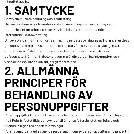
integritetspolicy.
1. SAMTYCKE
Samtycke till datainsamling och bearbetning
Härmed godkänner och samtycker du till insamling och bearbetning av din
personliga information, som beskrivits i detta integritetsuttalande.
Internationell dataöverföring
Din personliga information kan samlas in, bearbetas och lagras av Polaris eller dess
tjänsteleverantörer i USA och andra länder där våra servrar finns. Vänligen var
uppmärksam på det privata skyddet och de juridiska kraven, inklusive
befogenheter från myndigheter att komma åt din personliga information, som i
vissa av dessa länder kan skilja sig från ditt land.
2. ALLMÄNNA
PRINCIPER FÖR
BEHANDLING AV
PERSONUPPGIFTER
Personuppgifter kommer att samlas in, lagras, bearbetas och överförs i enlighet
med Polaris fastställda policyer och tillämpliga federala, statliga, lokala och
utländska lagar, regler och förordningar.
Polaris principer med avseende på behandlingen av personuppgifter är följande: (1)