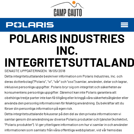
POLARIS INDUSTRIES
INC.
INTEGRITETSUTTALAN
SENASTE UPPDATERINGEN: 18/05/2018
Detta integritetsuttalande beskriver information om Polaris Industries, Inc. och
deras dotterbolag (”Polaris”, ”vi”, ”vår” och ”oss”) samlar, använder, delar och lagrar,
inklusive personliga uppgifter. Polaris bryr sig om integritet och säkerheten av
konsumentens personliga uppgifter. Däremot kan inte Polaris garantera att
obehöriga tredje parter inte kan få tillgång eller kringgå våra säkerhetsåtgärder eller
använda den personlig informationen för felaktig användning. Du bekräftar att du
förser din personliga information på egen risk.
Detta integritetsuttalande fokuserar på den del av den privata informationen vi
samlar genom din användning av diverse Polaris produkter och tjänster (kollektivt,
”Polaris produkter”). Vi ger ytterligare information om hur vi samlar in och använder
informationen som samlats från våra offentliga webbplatser, vid vår hemsidas