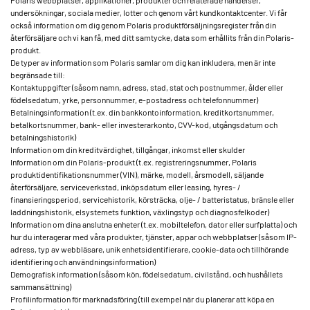
Polaris webbplatser, applikationer, produkter och relaterade händelser,
undersökningar, sociala medier, lotter och genom vårt kundkontaktcenter. Vi får
också information om dig genom Polaris produktförsäljningsregister från din
återförsäljare och vi kan få, med ditt samtycke, data som erhållits från din Polaris-
produkt.
De typer av information som Polaris samlar om dig kan inkludera, men är inte
begränsade till:
Kontaktuppgifter (såsom namn, adress, stad, stat och postnummer, ålder eller
födelsedatum, yrke, personnummer, e-postadress och telefonnummer)
Betalningsinformation (t.ex. din bankkontoinformation, kreditkortsnummer,
betalkortsnummer, bank- eller investerarkonto, CVV-kod, utgångsdatum och
betalningshistorik)
Information om din kreditvärdighet, tillgångar, inkomst eller skulder
Information om din Polaris-produkt (t.ex. registreringsnummer, Polaris
produktidentifikationsnummer (VIN), märke, modell, årsmodell, säljande
återförsäljare, serviceverkstad, inköpsdatum eller leasing, hyres- /
finansieringsperiod, servicehistorik, körsträcka, olje- / batteristatus, bränsle eller
laddningshistorik, elsystemets funktion, växlingstyp och diagnosfelkoder)
Information om dina anslutna enheter (t.ex. mobiltelefon, dator eller surfplatta) och
hur du interagerar med våra produkter, tjänster, appar och webbplatser (såsom IP-
adress, typ av webbläsare, unik enhetsidentifierare, cookie-data och tillhörande
identifiering och användningsinformation)
Demografisk information (såsom kön, födelsedatum, civilstånd, och hushållets
sammansättning)
Profilinformation för marknadsföring (till exempel när du planerar att köpa en