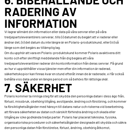
RADERING AV
INFORMATION
Vi lagrar allmänt din information eller data på våra servrar eller på våra
tredjepartsleverantörers serverar, tills (i) datumet du begärt att vi raderar eller
ändrar det, (ii) det datum du inte längre är en Polaris-produktskund, eller (iii) så
länge som det begärs av tillämplig lag.
Om du upphör att vara en Polaris-produktskund kommer Polaris avaktivera ditt
konto och efter skriftligt meddelande från dig begära att våra
tredjepartsleverantörer raderar din kontoinformation från deras servrar. På grund
av hur vi upprätthåller vissa tjänster men efter din information är raderad,
säkerhetskopior kan finnas kvar en stund efteråt innan de är raderade, vi får också
behålla viss data under en längre period om så behövs för rättsliga skäl.
7. SÄKERHET
Polaris kommer ta rimliga steg för att skydda den personliga datan i dess ägo från,
förlust, missbruk, obehörig tillgång, avslöjande, ändring och förstöring, och kommer
ta försiktighetsåtgärder med hänsyn till datans natur och riskerna vid bearbetning,
att förvara säkerheten av datan och särskilt förhindra ändring och skada eller
tillgång av icke godkända tredje parter. Polaris har placerat tekniska, fysiska,
organisatoriska procedurer och säkerhetsåtgärder designade att skydda och säkra
den personliga datan från förstörelse, förlust, ändring, obehörig åtkomst,