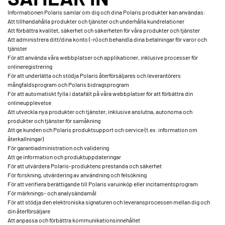
Informationen Polaris samlar om dig och dina Polaris produkter kan användas:
Att tillhandahålla produkter och tjänster och underhålla kundrelationer
Att förbättra kvalitet, säkerhet och säkerheten för våra produkter och tjänster
Att administrera ditt/dina konto (-n) och behandla dina betalningar för varor och
tjänster
För att använda våra webbplatser och applikationer, inklusive processer för
onlineregistrering
För att underlätta och stödja Polaris återförsäljares och leverantörers
mångfaldsprogram och Polaris bidragsprogram
För att automatiskt fylla i datafält på våra webbplatser för att förbättra din
onlineupplevelse
Att utveckla nya produkter och tjänster, inklusive anslutna, autonoma och
produkter och tjänster för samåkning
Att ge kunden och Polaris produktsupport och service (t.ex. information om
återkallningar)
För garantiadministration och validering
Att ge information och produktuppdateringar
För att utvärdera Polaris-produktens prestanda och säkerhet
För forskning, utvärdering av användning och felsökning
För att verifiera berättigande till Polaris varuinköp eller incitamentsprogram
För märknings- och analysändamål
För att stödja den elektroniska signaturen och leveransprocessen mellan dig och
din återförsäljare
Att anpassa och förbättra kommunikationsinnehållet