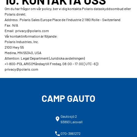
Om du har frågor om vår policy, ber vi dig kontakta Polaris dataskyddsombud eller
Polaris direkt.
Address: Polaris Sales Europe Place de l’Industrie 2 1180 Rolle - Switzerland
Fax: N/A
Email: privacy@polaris.com
Vår kontaktinformation är följande:
Polaris Industries, Inc.
2100 Hwy 55
Medina, MN 55340, USA
Attention: Legal Department (Juridiska avdelningen)
+1-800-POLARIS (Måndag till Fredag, 08
:
00 – 17
:
00 [UTC -6])
privacy@polaris.com
CAMP GAUTO
Gautosjö 2
93893 Laisvall
070-3861272